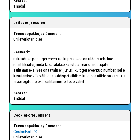
1 nädal
unilever_session
unileverloteriid.ee
Rakenduse poolt genereeritud küpsis. See on üldotstarbeline
identifikaator, mida kasutatakse kasutaja seansi muutujate
säilitamiseks. See on tavaliselt juhuslikult genereeritud number, selle
kasutamise viis võib olla saidispetsiifiline, kuid hea näide on kasutaja
sisselogitud oleku säilitamine lehtede vahel.
1 nädal
CookieForteConsent
CookieForte
unileverloteriid.ee