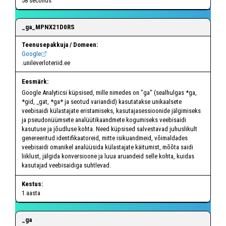
58 seconds
_ga_MPNX21D0RS
Google
.unileverloteriid.ee
Google Analyticsi küpsised, mille nimedes on "ga" (sealhulgas *ga,
*gid, _gat, *ga*
ja seotud variandid) kasutatakse unikaalsete
veebisaidi külastajate eristamiseks, kasutajasessioonide jälgimiseks
ja pseudonüümsete analüütikaandmete kogumiseks veebisaidi
kasutuse ja jõudluse kohta. Need küpsised salvestavad juhuslikult
genereeritud identifikaatoreid, mitte isikuandmeid, võimaldades
veebisaidi omanikel analüüsida külastajate käitumist, mõõta saidi
liiklust, jälgida konversioone ja luua aruandeid selle kohta, kuidas
kasutajad veebisaidiga suhtlevad.
1 aasta
_ga