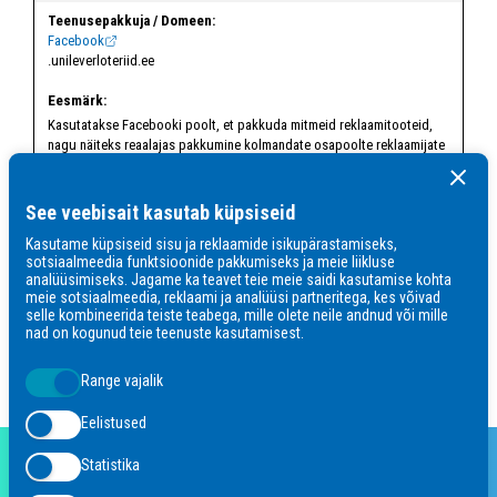
Facebook
.unileverloteriid.ee
Kasutatakse Facebooki poolt, et pakkuda mitmeid reklaamitooteid,
nagu näiteks reaalajas pakkumine kolmandate osapoolte reklaamijate
poolt.
See veebisait kasutab küpsiseid
2 kuud
Kasutame küpsiseid sisu ja reklaamide isikupärastamiseks,
sotsiaalmeedia funktsioonide pakkumiseks ja meie liikluse
analüüsimiseks. Jagame ka teavet teie meie saidi kasutamise kohta
meie sotsiaalmeedia, reklaami ja analüüsi partneritega, kes võivad
Viimane uuendus:
18/07/2026
selle kombineerida teiste teabega, mille olete neile andnud või mille
nad on kogunud teie teenuste kasutamisest.
Range vajalik
Eelistused
Statistika