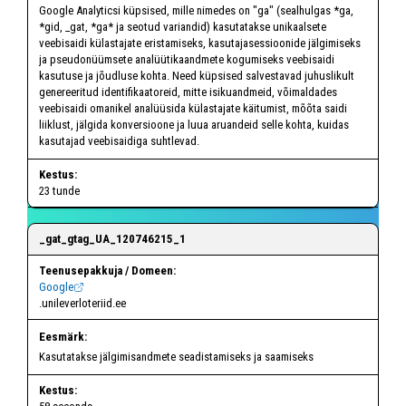
Google Analyticsi küpsised, mille nimedes on "ga" (sealhulgas *ga,
*gid, _gat, *ga*
ja seotud variandid) kasutatakse unikaalsete
veebisaidi külastajate eristamiseks, kasutajasessioonide jälgimiseks
ja pseudonüümsete analüütikaandmete kogumiseks veebisaidi
kasutuse ja jõudluse kohta. Need küpsised salvestavad juhuslikult
genereeritud identifikaatoreid, mitte isikuandmeid, võimaldades
veebisaidi omanikel analüüsida külastajate käitumist, mõõta saidi
liiklust, jälgida konversioone ja luua aruandeid selle kohta, kuidas
kasutajad veebisaidiga suhtlevad.
23 tunde
_gat_gtag_UA_120746215_1
Google
.unileverloteriid.ee
Kasutatakse jälgimisandmete seadistamiseks ja saamiseks