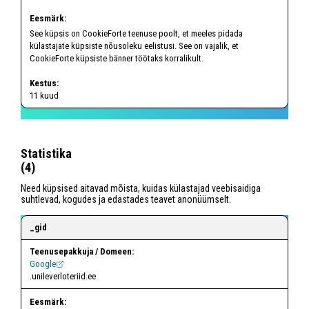
See küpsis on CookieForte teenuse poolt, et meeles pidada
külastajate küpsiste nõusoleku eelistusi. See on vajalik, et
CookieForte küpsiste bänner töötaks korralikult.
11 kuud
Statistika
(4)
Need küpsised aitavad mõista, kuidas külastajad veebisaidiga
suhtlevad, kogudes ja edastades teavet anonüümselt.
_gid
Google
.unileverloteriid.ee