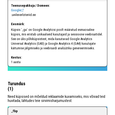
Google
.unileverloteriid.ee
Küpsis `_ga` on Google Analyticsi poolt määratud esmaosaline
küpsis, mis eristab unikaalseid kasutajaid ja sessioone veebisaitidel.
See on üks põhiküpsistest, mida kasutavad Google Analytics
Universal Analytics (GA3) ja Google Analytics 4 (GA4) kasutajate
käitumise jälgimiseks ja veebisaidi analüütika genereerimiseks.
1 aasta
Turundus
(1)
Need küpsised on mõeldud reklaamide kuvamiseks, mis võivad teid
huvitada, lähtudes teie sirvimisharjumustest.
_fbp