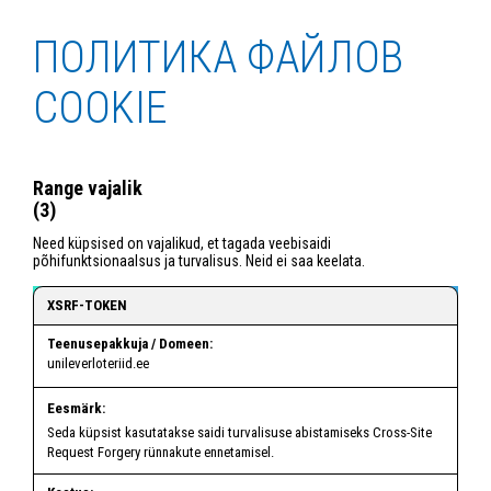
ПОЛИТИКА ФАЙЛОВ
COOKIE
Range vajalik
(3)
Need küpsised on vajalikud, et tagada veebisaidi
põhifunktsionaalsus ja turvalisus. Neid ei saa keelata.
XSRF-TOKEN
unileverloteriid.ee
Seda küpsist kasutatakse saidi turvalisuse abistamiseks Cross-Site
Request Forgery rünnakute ennetamisel.