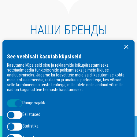
НАШИ БРЕНДЫ
See veebisait kasutab küpsiseid
Kasutame küpsiseid sisu ja reklaamide isikupärastamiseks,
sotsiaalmeedia funktsioonide pakkumiseks ja meie liikluse
analüüsimiseks. Jagame ka teavet teie meie saidi kasutamise kohta
meie sotsiaalmeedia, reklaami ja analüüsi partneritega, kes võivad
selle kombineerida teiste teabega, mille olete neile andnud või mille
nad on kogunud teie teenuste kasutamisest.
Range vajalik
Eelistused
Statistika
office.estonia@unilever.com