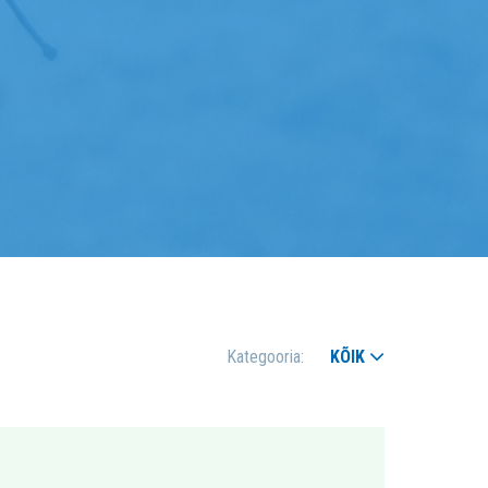
E
Kategooria:
KÕIK