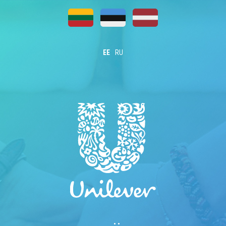
EE
RU