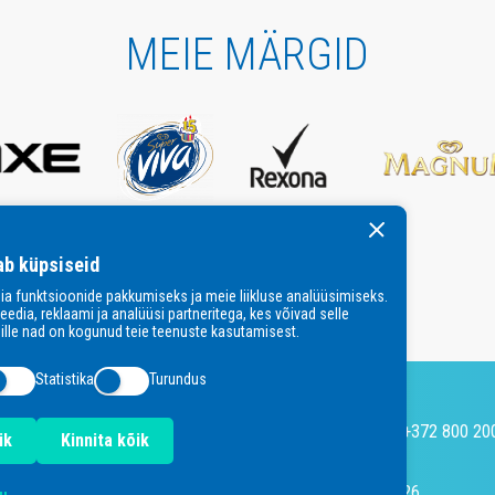
MEIE MÄRGID
ab küpsiseid
ia funktsioonide pakkumiseks ja meie liikluse analüüsimiseks.
dia, reklaami ja analüüsi partneritega, kes võivad selle
mille nad on kogunud teie teenuste kasutamisest.
Statistika
Turundus
office.estonia@unilever.com
+372 800 20
ik
Kinnita kõik
© Unilever 2026
Küpsiste poliitika
Privacy policy