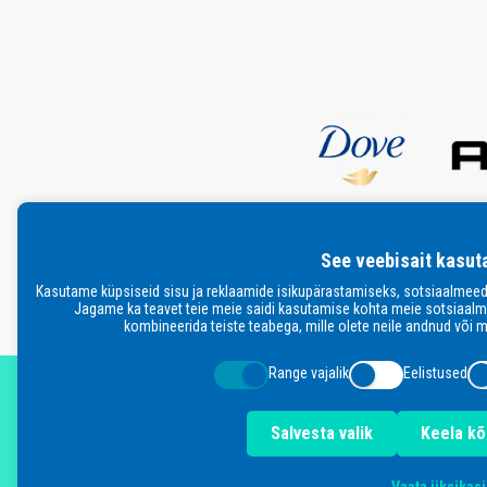
See veebisait kasut
Kasutame küpsiseid sisu ja reklaamide isikupärastamiseks, sotsiaalmeed
Jagame ka teavet teie meie saidi kasutamise kohta meie sotsiaalmee
kombineerida teiste teabega, mille olete neile andnud või 
Range vajalik
Eelistused
Salvesta valik
Keela kõ