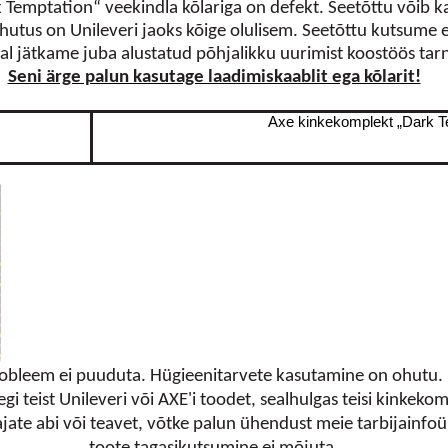
k Temptation“ veekindla kõlariga on defekt. Seetõttu võib k
ohutus on Unileveri jaoks kõige olulisem. Seetõttu kutsume
al jätkame juba alustatud põhjalikku uurimist koostöös tarn
Seni ärge palun kasutage laadimiskaablit ega kõlarit!
Axe kinkekomplekt „Dark Te
robleem ei puuduta. Hügieenitarvete kasutamine on ohutu.
gi teist Unileveri või AXE'i toodet, sealhulgas teisi kinkeko
ajate abi või teavet, võtke palun ühendust meie tarbijainfo