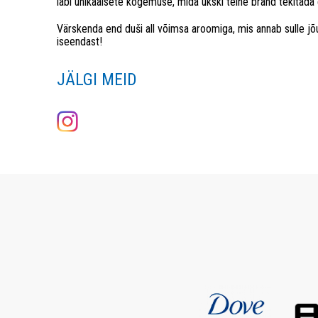
läbi unikaalsete kogemuse, mida ükski teine bränd tekitada 
Värskenda end duši all võimsa aroomiga, mis annab sulle j
iseendast!
JÄLGI MEID