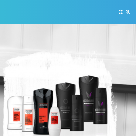
EE
RU