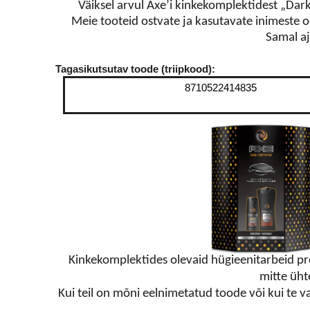
Väiksel arvul Axe’i kinkekomplektidest „Dar
Meie tooteid ostvate ja kasutavate inimeste 
Samal aj
Tagasikutsutav toode (triipkood):
8710522414835
Kinkekomplektides olevaid hügieenitarbeid p
mitte ühte
Kui teil on mõni eelnimetatud toode või kui te v