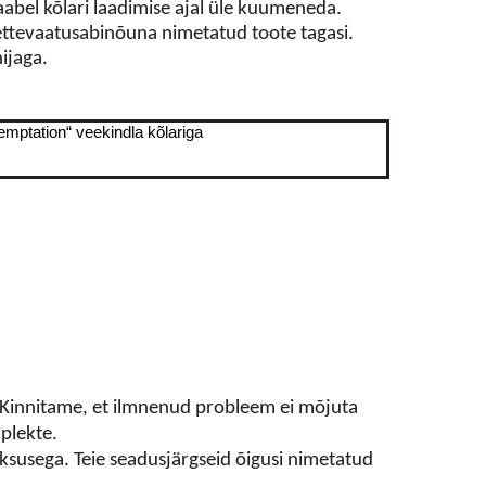
aabel kõlari laadimise ajal üle kuumeneda.
 ettevaatusabinõuna nimetatud toote tagasi.
ijaga.
mptation“ veekindla kõlariga
 Kinnitame, et ilmnenud probleem ei mõjuta
mplekte.
üksusega. Teie seadusjärgseid õigusi nimetatud