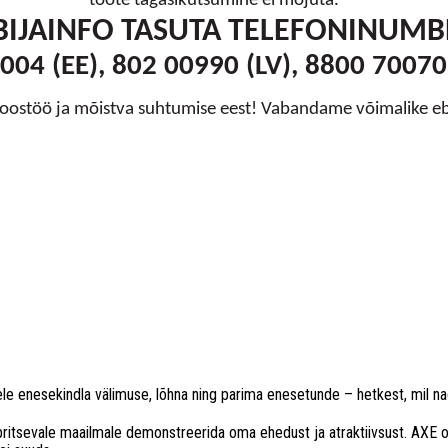
toote tagasikutsumine ei mõjuta.
BIJAINFO TASUTA TELEFONINUMB
004 (EE), 802 00990 (LV), 8800 70070 
koostöö ja mõistva suhtumise eest! Vabandame võimalike e
 enesekindla välimuse, lõhna ning parima enesetunde – hetkest, mil nad
itsevale maailmale demonstreerida oma ehedust ja atraktiivsust. AXE on 