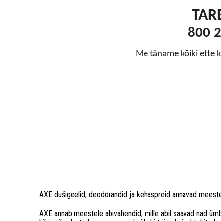
TAR
800 2
Me täname kõiki ette 
AXE dušigeelid, deodorandid ja kehaspreid annavad meestele
AXE annab meestele abivahendid, mille abil saavad nad ümbr