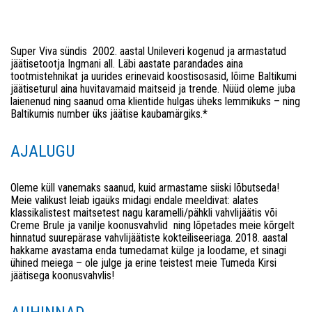
Super Viva sündis 2002. aastal Unileveri kogenud ja armastatud
jäätisetootja Ingmani all. Läbi aastate parandades aina
tootmistehnikat ja uurides erinevaid koostisosasid, lõime Baltikumi
jäätiseturul aina huvitavamaid maitseid ja trende. Nüüd oleme juba
laienenud ning saanud oma klientide hulgas üheks lemmikuks – ning
Baltikumis number üks jäätise kaubamärgiks.*
AJALUGU
Oleme küll vanemaks saanud, kuid armastame siiski lõbutseda!
Meie valikust leiab igaüks midagi endale meeldivat: alates
klassikalistest maitsetest nagu karamelli/pähkli vahvlijäätis või
Creme Brule ja vanilje koonusvahvlid ning lõpetades meie kõrgelt
hinnatud suurepärase vahvlijäätiste kokteiliseeriaga. 2018. aastal
hakkame avastama enda tumedamat külge ja loodame, et sinagi
ühined meiega – ole julge ja erine teistest meie Tumeda Kirsi
jäätisega koonusvahvlis!