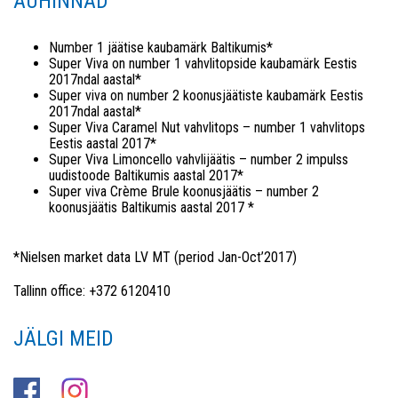
AUHINNAD
Number 1 jäätise kaubamärk Baltikumis*
Super Viva on number 1 vahvlitopside kaubamärk Eestis
2017ndal aastal*
Super viva on number 2 koonusjäätiste kaubamärk Eestis
2017ndal aastal*
Super Viva Caramel Nut vahvlitops – number 1 vahvlitops
Eestis aastal 2017*
Super Viva Limoncello vahvlijäätis – number 2 impulss
uudistoode Baltikumis aastal 2017*
Super viva Crème Brule koonusjäätis – number 2
koonusjäätis Baltikumis aastal 2017 *
*Nielsen market data LV MT (period Jan-Oct’2017)
Tallinn office: +372 6120410
JÄLGI MEID