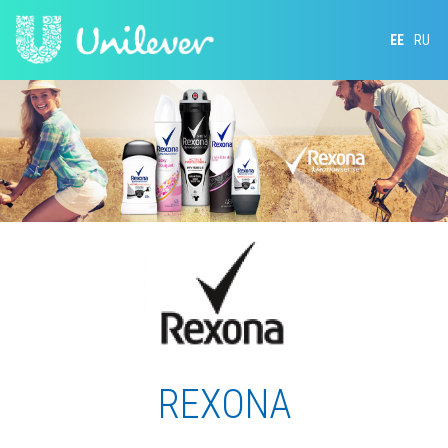
EE
RU
REXONA