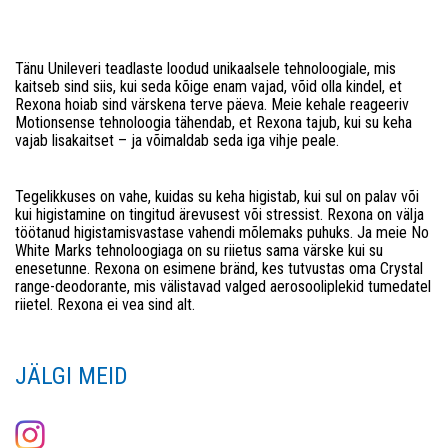
Tänu Unileveri teadlaste loodud unikaalsele tehnoloogiale, mis
kaitseb sind siis, kui seda kõige enam vajad, võid olla kindel, et
Rexona hoiab sind värskena terve päeva. Meie kehale reageeriv
Motionsense tehnoloogia tähendab, et Rexona tajub, kui su keha
vajab lisakaitset – ja võimaldab seda iga vihje peale.
Tegelikkuses on vahe, kuidas su keha higistab, kui sul on palav või
kui higistamine on tingitud ärevusest või stressist. Rexona on välja
töötanud higistamisvastase vahendi mõlemaks puhuks. Ja meie No
White Marks tehnoloogiaga on su riietus sama värske kui su
enesetunne. Rexona on esimene bränd, kes tutvustas oma Crystal
range-deodorante, mis välistavad valged aerosooliplekid tumedatel
riietel. Rexona ei vea sind alt.
JÄLGI MEID