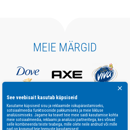
MEIE MÄRGID
See veebisait kasutab küpsiseid
Kasutame küpsiseid sisu ja reklaamide isikupärastamiseks,
sotsiaalmeedia funktsioonide pakkumiseks ja meie liikluse
analüüsimiseks. Jagame ka teavet teie meie saidi kasutamise kohta
meie sotsiaalmeedia, reklaami ja analüüsi partneritega, kes võivad
selle kombineerida teiste teabega, mille olete neile andnud või mille
nad on kogunud teie teenuste kasutamisest.