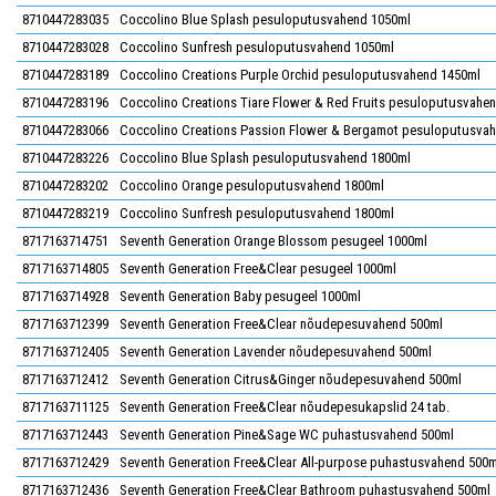
8710447283035
Coccolino Blue Splash pesuloputusvahend 1050ml
8710447283028
Coccolino Sunfresh pesuloputusvahend 1050ml
8710447283189
Coccolino Creations Purple Orchid pesuloputusvahend 1450ml
8710447283196
Coccolino Creations Tiare Flower & Red Fruits pesuloputusvahe
8710447283066
Coccolino Creations Passion Flower & Bergamot pesuloputusva
8710447283226
Coccolino Blue Splash pesuloputusvahend 1800ml
8710447283202
Coccolino Orange pesuloputusvahend 1800ml
8710447283219
Coccolino Sunfresh pesuloputusvahend 1800ml
8717163714751
Seventh Generation Orange Blossom pesugeel 1000ml
8717163714805
Seventh Generation Free&Clear pesugeel 1000ml
8717163714928
Seventh Generation Baby pesugeel 1000ml
8717163712399
Seventh Generation Free&Clear nõudepesuvahend 500ml
8717163712405
Seventh Generation Lavender nõudepesuvahend 500ml
8717163712412
Seventh Generation Citrus&Ginger nõudepesuvahend 500ml
8717163711125
Seventh Generation Free&Clear nõudepesukapslid 24 tab.
8717163712443
Seventh Generation Pine&Sage WC puhastusvahend 500ml
8717163712429
Seventh Generation Free&Clear All-purpose puhastusvahend 500m
8717163712436
Seventh Generation Free&Clear Bathroom puhastusvahend 500ml