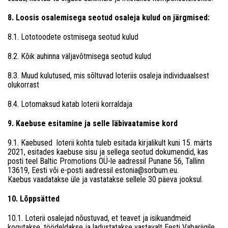
8. Loosis osalemisega seotud osaleja kulud on järgmised:
8.1. Lototoodete ostmisega seotud kulud
8.2. Kõik auhinna väljavõtmisega seotud kulud
8.3. Muud kulutused, mis sõltuvad loteriis osaleja individuaalsest
olukorrast
8.4. Lotomaksud katab loterii korraldaja
9. Kaebuse esitamine ja selle läbivaatamise kord
9.1. Kaebused loterii kohta tuleb esitada kirjalikult kuni 15. märts
2021, esitades kaebuse sisu ja sellega seotud dokumendid, kas
posti teel Baltic Promotions OÜ-le aadressil Punane 56, Tallinn
13619, Eesti või e-posti aadressil estonia@sorbum.eu.
Kaebus vaadatakse üle ja vastatakse sellele 30 päeva jooksul.
10. Lõppsätted
10.1. Loterii osalejad nõustuvad, et teavet ja isikuandmeid
kogutakse, töödeldakse ja ladustatakse vastavalt Eesti Vabariigile