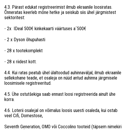
4.3. Pärast edukat registreerimist ilmub ekraanile loosiratas.
Õnneratas keerleb mõne hetke ja seiskub siis ühel järgmistest
sektoritest:
- 2x IDeal 500€ kinkekaarti väärtuses a´500€
- 2 x Dyson õhupuhasti
- 28 x tootekomplekt
- 28 x riidest kott.
4.4. Kui ratas peatub ühel ülaltoodud auhinnaväljal, ilmub ekraanile
sellekohane teade, et osaleja on nüüd antud auhinna järgmisele
loosimisele registreeritud.
4.5. Ühe ostutšekiga saab ennast loosi registreerida ainult ühe
korra.
4.6. Loterii osalejal on võimalus loosis uuesti osaleda, kui ostab
veel Cifi, Domestose,
Seventh Generation, OMO või Coccolino tooteid (täpsem nimekiri