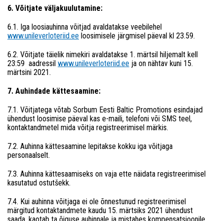
6. Võitjate väljakuulutamine:
6.1. Iga loosiauhinna võitjad avaldatakse veebilehel
www.unileverloteriid.ee
loosimisele järgmisel päeval kl 23.59.
6.2. Võitjate täielik nimekiri avaldatakse 1. märtsil hiljemalt kell
23:59 aadressil
www.unileverloteriid.ee
ja on nähtav kuni 15.
märtsini 2021.
7. Auhindade kättesaamine:
7.1. Võitjatega võtab Sorbum Eesti Baltic Promotions esindajad
ühendust loosimise päeval kas e-maili, telefoni või SMS teel,
kontaktandmetel mida võitja registreerimisel märkis.
7.2. Auhinna kättesaamine lepitakse kokku iga võitjaga
personaalselt.
7.3. Auhinna kättesaamiseks on vaja ette näidata registreerimisel
kasutatud ostutšekk.
7.4. Kui auhinna võitjaga ei ole õnnestunud registreerimisel
märgitud kontaktandmete kaudu 15. märtsiks 2021 ühendust
saada, kaotab ta õiguse auhinnale ja mistahes kompensatsioonile.