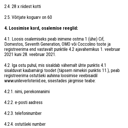
2.4. 28 x riidest kotti
2.5. Võitjate koguarv on 60
4. Loosimise kord, osalemise reeglid:
4.1. Loosis osalemiseks peab inimene ostma 1 (ühe) Cif,
Domestos, Seventh Generation, OMO või Coccolino toote ja
registreerima end vastavalt punktile 4.2 ajavahemikus 1. veebruar
2021 kuni 28. veebruar 2021.
4.2. Iga ostu puhul, mis sisaldab vähemalt ühte punktis 4.1
sisalduvat kaubamärgi toodet (täpsem nimekiri punktis 11.), peab
registreerima ostutšeki auhinna loosimise veebisaidil
www.unileverloteriid.ee, sisestades järgmise teabe:
4.2.1. nimi, perekonnanimi
4.2.2. e-posti aadress
4.2.3. telefoninumber
4.2.4. ostutšeki number