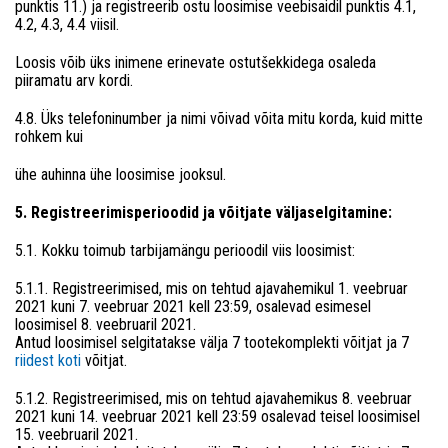
punktis 11.) ja registreerib ostu loosimise veebisaidil punktis 4.1,
4.2, 4.3, 4.4 viisil.
Loosis võib üks inimene erinevate ostutšekkidega osaleda
piiramatu arv kordi.
4.8. Üks telefoninumber ja nimi võivad võita mitu korda, kuid mitte
rohkem kui
ühe auhinna ühe loosimise jooksul.
5. Registreerimisperioodid ja võitjate väljaselgitamine:
5.1. Kokku toimub tarbijamängu perioodil viis loosimist:
5.1.1. Registreerimised, mis on tehtud ajavahemikul 1. veebruar
2021 kuni 7. veebruar 2021 kell 23:59, osalevad esimesel
loosimisel 8. veebruaril 2021.
Antud loosimisel selgitatakse välja 7 tootekomplekti võitjat ja 7
riidest koti
võitjat.
5.1.2. Registreerimised, mis on tehtud ajavahemikus 8. veebruar
2021 kuni 14. veebruar 2021 kell 23:59 osalevad teisel loosimisel
15. veebruaril 2021.