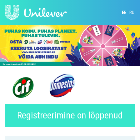
EE
RU
Registreerimine on lõppenud