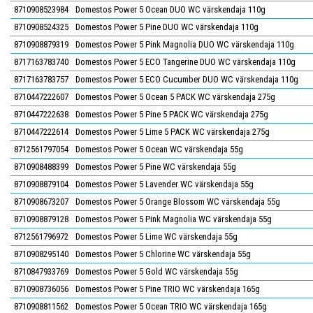
8710908523984
Domestos Power 5 Ocean DUO WC värskendaja 110g
8710908524325
Domestos Power 5 Pine DUO WC värskendaja 110g
8710908879319
Domestos Power 5 Pink Magnolia DUO WC värskendaja 110g
8717163783740
Domestos Power 5 ECO Tangerine DUO WC värskendaja 110g
8717163783757
Domestos Power 5 ECO Cucumber DUO WC värskendaja 110g
8710447222607
Domestos Power 5 Ocean 5 PACK WC värskendaja 275g
8710447222638
Domestos Power 5 Pine 5 PACK WC värskendaja 275g
8710447222614
Domestos Power 5 Lime 5 PACK WC värskendaja 275g
8712561797054
Domestos Power 5 Ocean WC värskendaja 55g
8710908488399
Domestos Power 5 Pine WC värskendaja 55g
8710908879104
Domestos Power 5 Lavender WC värskendaja 55g
8710908673207
Domestos Power 5 Orange Blossom WC värskendaja 55g
8710908879128
Domestos Power 5 Pink Magnolia WC värskendaja 55g
8712561796972
Domestos Power 5 Lime WC värskendaja 55g
8710908295140
Domestos Power 5 Chlorine WC värskendaja 55g
8710847933769
Domestos Power 5 Gold WC värskendaja 55g
8710908736056
Domestos Power 5 Pine TRIO WC värskendaja 165g
8710908811562
Domestos Power 5 Ocean TRIO WC värskendaja 165g