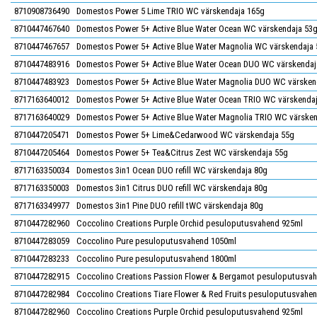
8710908736490
Domestos Power 5 Lime TRIO WC värskendaja 165g
8710447467640
Domestos Power 5+ Active Blue Water Ocean WC värskendaja 53
8710447467657
Domestos Power 5+ Active Blue Water Magnolia WC värskendaja 
8710447483916
Domestos Power 5+ Active Blue Water Ocean DUO WC värskendaj
8710447483923
Domestos Power 5+ Active Blue Water Magnolia DUO WC värsken
8717163640012
Domestos Power 5+ Active Blue Water Ocean TRIO WC värskenda
8717163640029
Domestos Power 5+ Active Blue Water Magnolia TRIO WC värsken
8710447205471
Domestos Power 5+ Lime&Cedarwood WC värskendaja 55g
8710447205464
Domestos Power 5+ Tea&Citrus Zest WC värskendaja 55g
8717163350034
Domestos 3in1 Ocean DUO refill WC värskendaja 80g
8717163350003
Domestos 3in1 Citrus DUO refill WC värskendaja 80g
8717163349977
Domestos 3in1 Pine DUO refill tWC värskendaja 80g
8710447282960
Coccolino Creations Purple Orchid pesuloputusvahend 925ml
8710447283059
Coccolino Pure pesuloputusvahend 1050ml
8710447283233
Coccolino Pure pesuloputusvahend 1800ml
8710447282915
Coccolino Creations Passion Flower & Bergamot pesuloputusva
8710447282984
Coccolino Creations Tiare Flower & Red Fruits pesuloputusvahe
8710447282960
Coccolino Creations Purple Orchid pesuloputusvahend 925ml