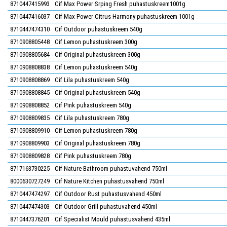
8710447415993
Cif Max Power Srping Fresh puhastuskreem1001g
8710447416037
Cif Max Power Citrus Harmony puhastuskreem 1001g
8710447474310
Cif Outdoor puhastuskreem 540g
8710908805448
Cif Lemon puhastuskreem 300g
8710908805684
Cif Original puhastuskreem 300g
8710908808838
Cif Lemon puhastuskreem 540g
8710908808869
Cif Lila puhastuskreem 540g
8710908808845
Cif Original puhastuskreem 540g
8710908808852
Cif Pink puhastuskreem 540g
8710908809835
Cif Lila puhastuskreem 780g
8710908809910
Cif Lemon puhastuskreem 780g
8710908809903
Cif Original puhastuskreem 780g
8710908809828
Cif Pink puhastuskreem 780g
8717163730225
Cif Nature Bathroom puhastuvahend 750ml
8000630727249
Cif Nature Kitchen puhastusvahend 750ml
8710447474297
Cif Outdoor Rust puhastusvahend 450ml
8710447474303
Cif Outdoor Grill puhastuvahend 450ml
8710447376201
Cif Specialist Mould puhastusvahend 435ml