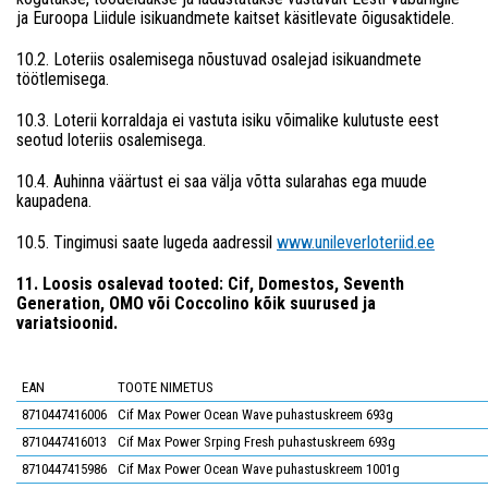
ja Euroopa Liidule isikuandmete kaitset käsitlevate õigusaktidele.
10.2. Loteriis osalemisega nõustuvad osalejad isikuandmete
töötlemisega.
10.3. Loterii korraldaja ei vastuta isiku võimalike kulutuste eest
seotud loteriis osalemisega.
10.4. Auhinna väärtust ei saa välja võtta sularahas ega muude
kaupadena.
10.5. Tingimusi saate lugeda aadressil
www.unileverloteriid.ee
11. Loosis osalevad tooted: Cif, Domestos, Seventh
Generation, OMO või Coccolino kõik suurused ja
variatsioonid.
EAN
TOOTE NIMETUS
8710447416006
Cif Max Power Ocean Wave puhastuskreem 693g
8710447416013
Cif Max Power Srping Fresh puhastuskreem 693g
8710447415986
Cif Max Power Ocean Wave puhastuskreem 1001g