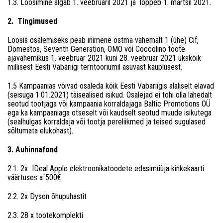
1.3. Loosimine algab 1. veebruaril 2021 ja lõppeb 1. märtsil 2021.
2. Tingimused
Loosis osalemiseks peab inimene ostma vähemalt 1 (ühe) Cif,
Domestos, Seventh Generation, OMO või Coccolino toote
ajavahemikus 1. veebruar 2021 kuni 28. veebruar 2021 ükskõik
millisest Eesti Vabariigi territooriumil asuvast kauplusest.
1.5 Kampaanias võivad osaleda kõik Eesti Vabariigis alaliselt elavad
(seisuga 1.01.2021) täisealised isikud. Osalejad ei tohi olla lähedalt
seotud tootjaga või kampaania korraldajaga Baltic Promotions OÜ
ega ka kampaaniaga otseselt või kaudselt seotud muude isikutega
(sealhulgas korraldaja või tootja pereliikmed ja teised sugulased
sõltumata elukohast).
3. Auhinnafond
2.1. 2x IDeal Apple elektroonikatoodete edasimüüja kinkekaarti
väärtuses a´500€
2.2. 2x Dyson õhupuhastit
2.3. 28 x tootekomplekti