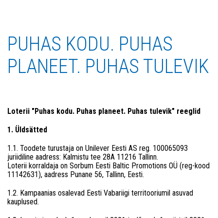
PUHAS KODU. PUHAS
PLANEET. PUHAS TULEVIK
Loterii "Puhas kodu. Puhas planeet. Puhas tulevik" reeglid
1. Üldsätted
1.1. Toodete turustaja on Unilever Eesti AS reg. 100065093
juriidiline aadress: Kalmistu tee 28A 11216 Tallinn.
Loterii korraldaja on Sorbum Eesti Baltic Promotions OÜ (reg-kood
11142631), aadress Punane 56, Tallinn, Eesti.
1.2. Kampaanias osalevad Eesti Vabariigi territooriumil asuvad
kauplused.