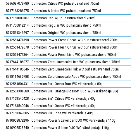
5996037079780
Domestos Citrus WC puhastusvahend 750ml
8717163286975
Domestos Atlantic WC puhastusvahend 750ml
8717163083307
Domestos Red WC puhastusvahend 750ml
8711700812214
Domestos Regular WC puhastusvahend 750ml
8712561346597
Domestos Original WC puhastusvahend 750ml
8712561471398
Domestos Power Fresh Ocean WC puhastusvahend 700ml
8712561472678
Domestos Power Fresh Citrus WC puhastusvahend 700ml
8712561472364
Domestos Power Fresh Lime WC puhastusvahend 700ml
8717644186077
Domestos Zero Limescale Lime WC puhastusvahend 750ml
8717644186046
Domestos Zero Limescale Pink WC puhastusvahend 750ml
8718114636788
Domestos Zero Limescale Aqua WC puhastusvahend 750ml
8712561804431
Domestos 3in1 Ocean Duo WC värskendaja 80g
8712561391689
Domestos 3in1 Orange Blossom Duo WC värskendaja 80g
8717163540428
Domestos 3in1 Citrus WC värskendaja 40g
8717163540046
Domestos 3in1 Ocean WC värskendaja 40g
8717163349885
Domestos 3in1 Pine WC värskendaja 40g
8710908879296
Domestos Power 5 Lavender DUO WC värskendaja 110g
8710908523540
Domestos Power 5 Lime DUO WC värskendaja 110g