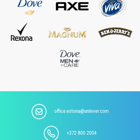
office.estonia@unilever.com
+372 800 2004