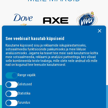
See veebisait kasutab küpsiseid
Kasutame küpsiseid sisu ja reklaamide isikupärastamiseks,
sotsiaalmeedia funktsioonide pakkumiseks ja meie liikluse
analüüsimiseks. Jagame ka teavet teie meie saidi kasutamise kohta
meie sotsiaalmeedia, reklaami ja analüüsi partneritega, kes võivad
selle kombineerida teiste teabega, mille olete neile andnud või mille
nad on kogunud teie teenuste kasutamisest.
Range vajalik
Eelistused
Statistika
office.estonia@unilever.com
Turundus